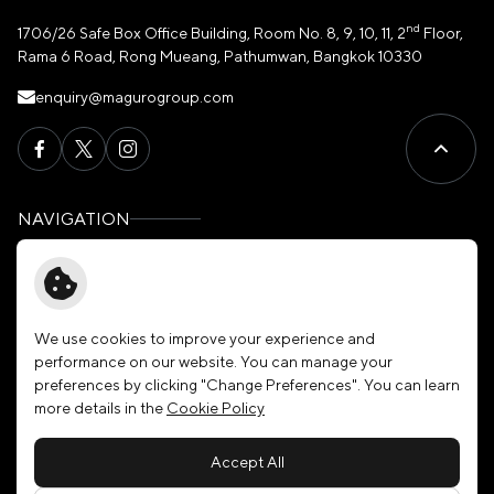
nd
1706/26 Safe Box Office Building, Room No. 8, 9, 10, 11, 2
Floor,
Rama 6 Road, Rong Mueang, Pathumwan, Bangkok 10330
enquiry@magurogroup.com
NAVIGATION
Home
Governance
About Us
News & Activities
Our Brands
Membership
We use cookies to improve your experience and
performance on our website. You can manage your
Investors
Join Our Family
preferences by clicking "Change Preferences". You can learn
Sustainability
Contact Us
more details in the
Cookie Policy
Accept All
Copyright © 2026 Maguro Group Public Company Limited. All