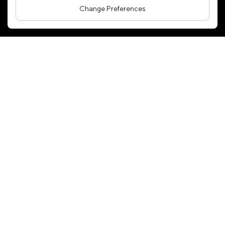
right reserved
Change Preferences
Terms and Conditions
Privacy Policy
Cookies Policy
Sitemap