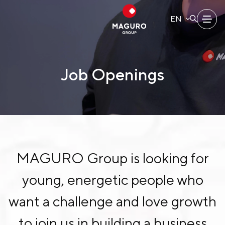
EN
SITE SEARCH
Home
Job Openings
About Us
Web Design by
Our Brands
Investors
MAGURO Group is looking for
Sustainability
young, energetic people who
Governance
want a challenge and love growth
News & Activities
to join us in building a business