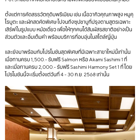
ตั้งแต่การคัดสรรวัตถุดิบพรีเมียม เช่น เนื้อวากิวคุณภาพสูง หมูคุ
โรบูตะ และผักสดคัดพิเศษ ไปจนถึงซุปชาบูที่ปรุงตามสูตรเฉพาะ
เสิร์ฟในรูปแบบ หม้อเดี่ยว เพื่อให้ทุกคนได้สัมผัสรสชาติอย่างเป็น
ส่วนตัวและอิ่มเต็มคำ พร้อมบริการที่อบอุ่นในสไตล์ญี่ปุ่น
และยังมาพร้อมกับโปรโมชันสุดพิเศษที่มีเฉพาะสาขาใหม่นี้เท่านั้น
เมื่อทานครบ 1,500.- รับฟรี Salmon หรือ Akami Sashimi 1 ที่
และเมื่อทานครบ 2,000.- รับฟรี Sashimi Harmony Set 1 ที่ โดย
โปรโมชันนี้จะเริ่มตั้งแต่วันที่ 4 - 30 ก.ย. 2568 เท่านั้น