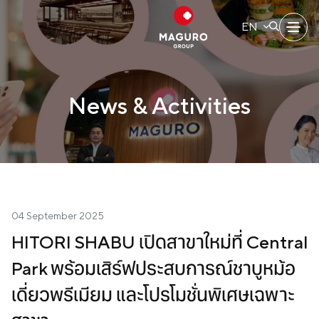
EN
SITE SEARCH
Home
News & Activities
About Us
Web Design by
Our Brands
Investors
04 September 2025
Sustainability
HITORI SHABU เปิดสาขาใหม่ที่ Central
Park พร้อมเสิร์ฟประสบการณ์ชาบูหม้อ
Governance
เดี่ยวพรีเมียม และโปรโมชั่นพิเศษเฉพาะ
News & Activities