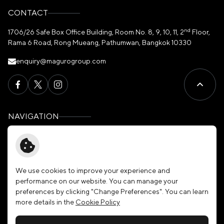
CONTACT
nd
1706/26 Safe Box Office Building, Room No. 8, 9, 10, 11, 2
Floor,
Rama 6 Road, Rong Mueang, Pathumwan, Bangkok 10330
enquiry@magurogroup.com
NAVIGATION
Home
Governance
About Us
News & Activities
Our Brands
Membership
We use cookies to improve your experience and
performance on our website. You can manage your
Investors
Join Our Family
preferences by clicking "Change Preferences". You can learn
Sustainability
Contact Us
more details in the
Cookie Policy