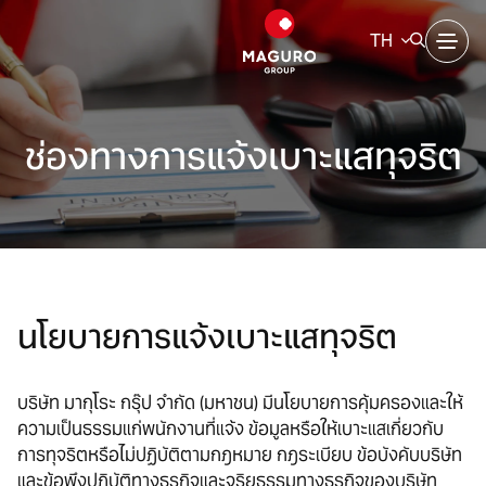
TH
ค้นหาในเว็บไซต์
หน้าหลัก
ช่องทางการแจ้งเบาะแสทุจริต
เกี่ยวกับมากุโระ กรุ๊ป
Web Design by
แบรนด์ของเรา
นักลงทุนสัมพันธ์
นโยบายการแจ้งเบาะแสทุจริต
การพัฒนาอย่างยั่งยืน
การกำกับดูแลกิจการที่ดี
บริษัท มากุโระ กรุ๊ป จำกัด (มหาชน) มีนโยบายการคุ้มครองและให้
ความเป็นธรรมแก่พนักงานที่แจ้ง ข้อมูลหรือให้เบาะแสเกี่ยวกับ
การทุจริตหรือไม่ปฏิบัติตามกฎหมาย กฎระเบียบ ข้อบังคับบริษัท
ข่าวสารและกิจกรรม
และข้อพึงปฏิบัติทางธุรกิจและจริยธรรมทางธุรกิจของบริษัท