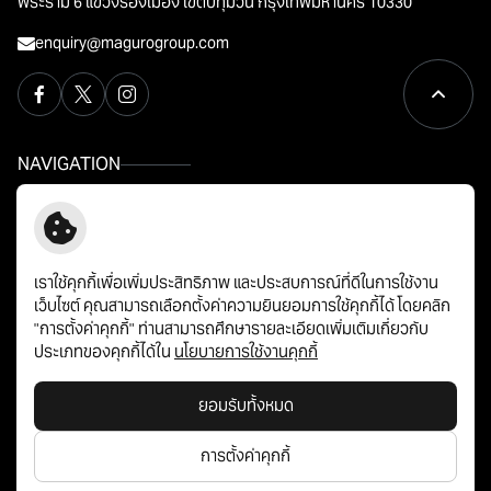
พระราม 6 แขวงรองเมือง เขตปทุมวัน กรุงเทพมหานคร 10330
enquiry@magurogroup.com
NAVIGATION
หน้าหลัก
การกำกับดูแลกิจการที่ดี
เกี่ยวกับมากุโระ กรุ๊ป
ข่าวสารและกิจกรรม
แบรนด์ของเรา
ลูกค้าสมาชิกสัมพันธ์
เราใช้คุกกี้เพื่อเพิ่มประสิทธิภาพ และประสบการณ์ที่ดีในการใช้งาน
เว็บไซต์ คุณสามารถเลือกตั้งค่าความยินยอมการใช้คุกกี้ได้ โดยคลิก
นักลงทุนสัมพันธ์
ร่วมงานกับเรา
"การตั้งค่าคุกกี้" ท่านสามารถศึกษารายละเอียดเพิ่มเติมเกี่ยวกับ
การพัฒนาอย่างยั่งยืน
ติดต่อเรา
ประเภทของคุกกี้ได้ใน
นโยบายการใช้งานคุกกี้
ยอมรับทั้งหมด
© สงวนลิขสิทธิ์ พ.ศ. 2569 บริษัท มากุโระ กรุ๊ป จำกัด (มหาชน)
การตั้งค่าคุกกี้
ข้อกำหนดและเงื่อนไข
นโยบายข้อมูลส่วนบุคคล
นโยบายคุกกี้
แผนผังเว็บไซต์